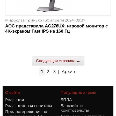
Мирослав Тринько
30 апреля 2024, 09:37
AOC представила AG276UX: игровой монитор с
4K-экраном Fast IPS на 160 Гц
Следующая страница →
1
2
3
|
Архив
О сайте
Популярные темы
Редакция
БПЛА
Редакционная политика
Блокчейн и
криптовалюты
Предостережения по