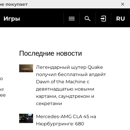
×
не покупает
Игры
RU
Последние новости
Легендарный шутер Quake
получил бесплатный апдейт
го
Dawn of the Machine с
девятнадцатью новыми
ит
нее
картами, саундтреком и
секретами
Mercedes-AMG CLA 45 на
Нюрбургринге: 680