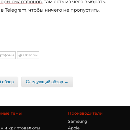
зоры смартфонов
, там есть из чего выбрать.
в Telegram
, чтобы ничего не пропустить.
ртфоны
Обзоры
 обзор
Следующий обзор →
рные темы
Производители
Samsung
н и криптовалюты
Apple