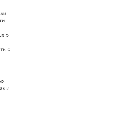
ски
ти
ше о
ь, с
ых
ак и