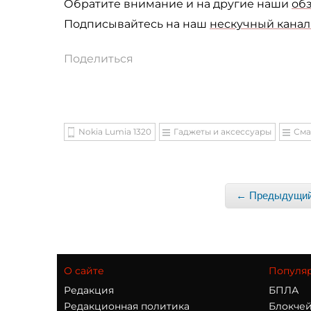
Обратите внимание и на другие наши
об
Подписывайтесь на наш
нескучный канал 
Поделиться
Nokia Lumia 1320
Гаджеты и аксессуары
Сма
← Предыдущий
О сайте
Популя
Редакция
БПЛА
Редакционная политика
Блокчей