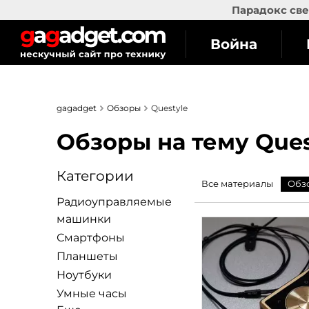
Парадокс све
Война
gagadget
Обзоры
Questyle
Обзоры на тему Ques
Категории
Все материалы
Обз
Радиоуправляемые
машинки
Смартфоны
Планшеты
Ноутбуки
Умные часы