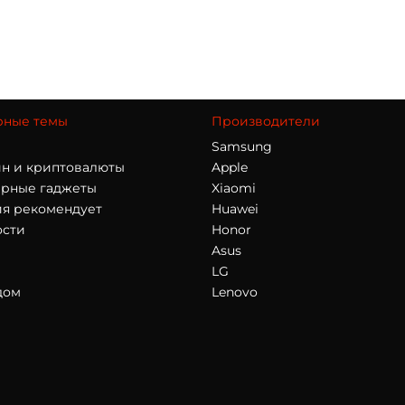
рные темы
Производители
Samsung
н и криптовалюты
Apple
арные гаджеты
Xiaomi
я рекомендует
Huawei
ости
Honor
Asus
LG
дом
Lenovo