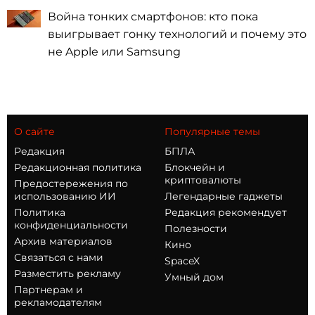
Война тонких смартфонов: кто пока
выигрывает гонку технологий и почему это
не Apple или Samsung
О сайте
Популярные темы
Редакция
БПЛА
Редакционная политика
Блокчейн и
криптовалюты
Предостережения по
использованию ИИ
Легендарные гаджеты
Политика
Редакция рекомендует
конфиденциальности
Полезности
Архив материалов
Кино
Связаться с нами
SpaceX
Разместить рекламу
Умный дом
Партнерам и
рекламодателям