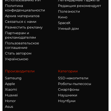
использованию ИИ
Легендарные гаджеты
Политика
Редакция рекомендует
конфиденциальности
Полезности
Архив материалов
Кино
Связаться с нами
SpaceX
Разместить рекламу
Умный дом
Партнерам и
рекламодателям
Пользовательское
соглашение
Стать автором
Українською
Производители
Категории
Samsung
SSD-накопители
Apple
Роботы-пылесосы
Xiaomi
Смартфоны
Huawei
Наушники
Honor
Ноутбуки
Asus