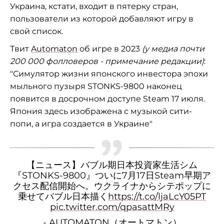
Украина, кстати, входит в пятерку стран,
пользователи из которой добавляют игру в
свой список.
Твит
Automaton
об игре в 2023
(у медиа почти
200 000 фолловеров - примечание редакции)
:
"Симулятор жизни японского инвестора эпохи
мыльного пузыря STONKS-9800 наконец
появится в досрочном доступе Steam 17 июля.
Япония здесь изображена с музыкой сити-
попи, а игра создается в Украине"
【ニュース】バブル期日本投資家生活シム
『STONKS-9800』ついに7月17日Steam早期ア
クセス配信開始へ。ウクライナからシテポップに
乗せてバブル日本描く
https://t.co/ljaLcY05PT
pic.twitter.com/qpasattMRy
- AUTOMATON（オートマトン）