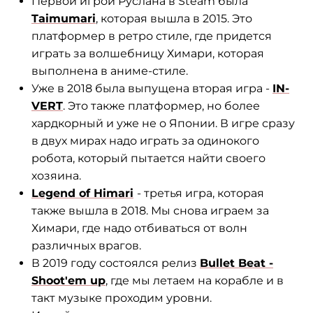
Первой игрой Руслана в Steam была
Taimumari
, которая вышла в 2015. Это
платформер в ретро стиле, где придется
играть за волшебницу Химари, которая
выполнена в аниме-стиле.
Уже в 2018 была выпущена вторая игра -
IN-
VERT
. Это также платформер, но более
хардкорный и уже не о Японии. В игре сразу
в двух мирах надо играть за одинокого
робота, который пытается найти своего
хозяина.
Legend of Himari
- третья игра, которая
также вышла в 2018. Мы снова играем за
Химари, где надо отбиваться от волн
различных врагов.
В 2019 году состоялся релиз
Bullet Beat -
Shoot'em up
, где мы летаем на корабле и в
такт музыке проходим уровни.