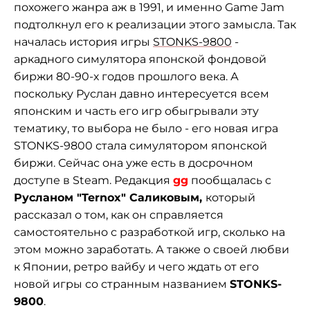
похожего жанра аж в 1991, и именно Game Jam
подтолкнул его к реализации этого замысла. Так
началась история игры
STONKS-9800
-
аркадного симулятора японской фондовой
биржи 80-90-х годов прошлого века. А
поскольку Руслан давно интересуется всем
японским и часть его игр обыгрывали эту
тематику, то выбора не было - его новая игра
STONKS-9800 стала симулятором японской
биржи. Сейчас она уже есть в досрочном
доступе в Steam. Редакция
gg
пообщалась с
Русланом "Ternox" Саликовым,
который
рассказал о том, как он справляется
самостоятельно с разработкой игр, сколько на
этом можно заработать. А также о своей любви
к Японии, ретро вайбу и чего ждать от его
новой игры со странным названием
STONKS-
9800
.