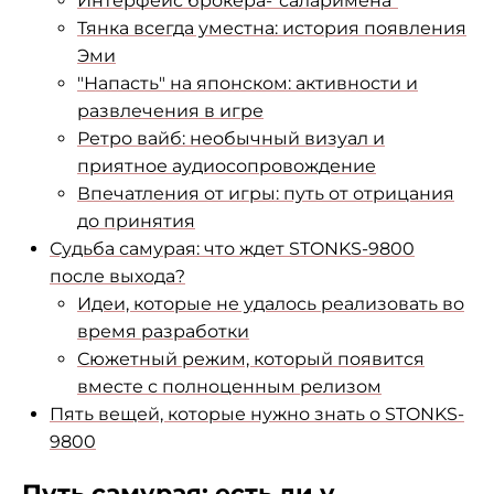
Интерфейс брокера-"саларимена"
Тянка всегда уместна: история появления
Эми
"Напасть" на японском: активности и
развлечения в игре
Ретро вайб: необычный визуал и
приятное аудиосопровождение
Впечатления от игры: путь от отрицания
до принятия
Судьба самурая: что ждет STONKS-9800
после выхода?
Идеи, которые не удалось реализовать во
время разработки
Сюжетный режим, который появится
вместе с полноценным релизом
Пять вещей, которые нужно знать о STONKS-
9800
Путь самурая: есть ли у