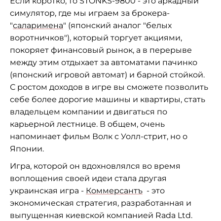
Если коротко, то STONKS-9800 - это аркадный
симулятор, где мы играем за брокера-
"
саларимена
" (японский аналог "белых
воротничков"), который торгует акциями,
покоряет финансовый рынок, а в перерыве
между этим отдыхает за автоматами пачинко
(японский игровой автомат) и барной стойкой.
С ростом доходов в игре вы сможете позволить
себе более дорогие машины и квартиры, стать
владельцем компании и двигаться по
карьерной лестнице. В общем, очень
напоминает фильм Волк с Уолл-стрит, но о
Японии.
Игра, которой он вдохновлялся во время
воплощения своей идеи стала другая
украинская игра -
Коммерсантъ
- это
экономическая стратегия, разработанная и
выпущенная киевской компанией Rada Ltd.