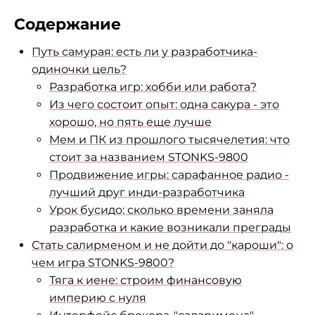
Содержание
Путь самурая: есть ли у разработчика-
одиночки цель?
Разработка игр: хобби или работа?
Из чего состоит опыт: одна сакура - это
хорошо, но пять еще лучше
Мем и ПК из прошлого тысячелетия: что
стоит за названием STONKS-9800
Продвижение игры: сарафанное радио -
лучший друг инди-разработчика
Урок бусидо: сколько времени заняла
разработка и какие возникали преграды
Стать салирменом и не дойти до "кароши": о
чем игра STONKS-9800?
Тяга к иене: строим финансовую
империю с нуля