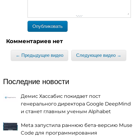
-
-
-
-
-
-
-
-
-
-
-
-
-
-
-
-
-
-
-
-
-
-
-
-
-
Комментариев нет
-
-
-
-
-
-
-
-
-
-
← Предыдущее видео
Следующее видео →
-
-
-
-
-
-
-
-
-
-
-
-
-
-
-
-
-
-
-
-
Последние новости
Демис Хассабис покидает пост
генерального директора Google DeepMind
и станет главным ученым Alphabet
Meta запустила раннюю бета-версию Muse
Code для программирования