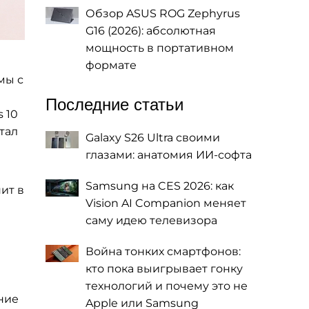
Обзор ASUS ROG Zephyrus
G16 (2026): абсолютная
мощность в портативном
формате
мы с
Последние статьи
 10
тал
Galaxy S26 Ultra своими
глазами: анатомия ИИ-софта
Samsung на CES 2026: как
ит в
Vision AI Companion меняет
саму идею телевизора
Война тонких смартфонов:
кто пока выигрывает гонку
технологий и почему это не
ние
Apple или Samsung