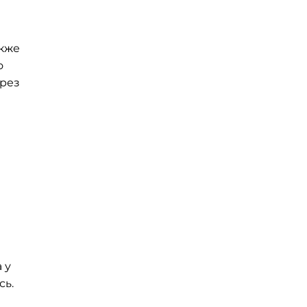
акже
о
ерез
 у
сь.