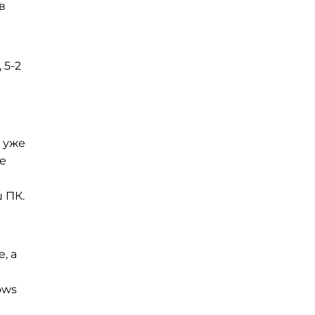
в
 5-2
 уже
е
 ПК.
, а
ows