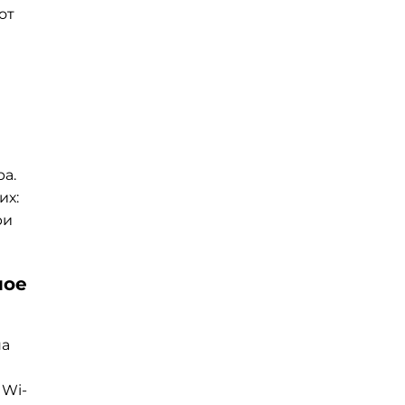
от
а.
их:
ри
ное
на
 Wi-