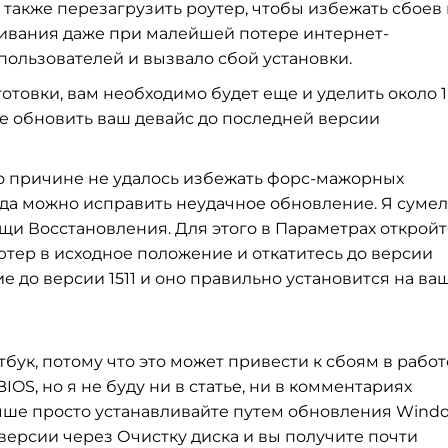
также перезагрузить роутер, чтобы избежать сбоев 
чивания даже при малейшей потере интернет-
 пользователей и вызвало сбой установки.
овки, вам необходимо будет еще и уделить около 1,
те обновить ваш девайс до последней версии
-то причине не удалось избежать форс-мажорных
егда можно исправить неудачное обновление. Я сумел
щи Восстановления. Для этого в Параметрах откройт
тер в исходное положение и откатитесь до версии
е до версии 1511 и оно правильно установится на ваш
бук, потому что это может привести к сбоям в работе
IOS, но я не буду ни в статье, ни в комментариях
учше просто устанавливайте путем обновления Wind
 версии через Очистку диска и вы получите почти