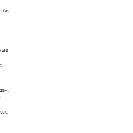
к вы
зные
р.
дач.
е
ws,