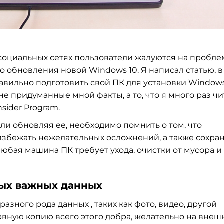
 социальных сетях пользователи жалуются на пробле
о обновления новой Windows 10. Я написал статью, в
авильно подготовить свой ПК для установки Windows
не придуманные мной факты, а то, что я много раз чи
nsider Program.
и обновляя ее, необходимо помнить о том, что
избежать нежелательных осложнений, а также сохран
юбая машина ПК требует ухода, очистки от мусора и
мых важных данных
азного рода данных , таких как фото, видео, другой
ервную копию всего этого добра, желательно на внеш