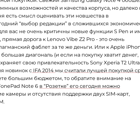
ьной покупкой. Свежий Samsung Galaxy Note 4 обоше
ммных возможностей и качества корпуса, но далеко 
я есть смысл оценивать эти новшества в
годний “выбор редакции” в сложившихся экономиче
для вас не очень критичны новые функции S Pen и и
прямая дорога к Lenovo Vibe Z2 Pro - это очень
манский фаблет за те же деньги. Или к Apple iPhon
и большая диагональ (и если на покупку хватит денег,
храняет свою привлекательность Sony Xperia T2 Ultra
ия новинок с
IFA 2014
мы
считали лучшей покупкой с
аете большим бюджетом, то обратите внимание на
FonePad Note 6
в “Розетке” его сегодня можно
оме камеры и отсутствия поддержки двух SIM-карт,
M.