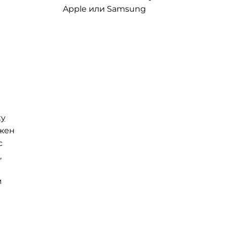
Apple или Samsung
xy
ужен
с
,
м