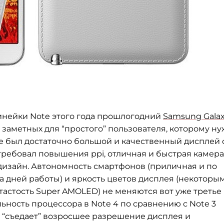
нейки Note этого года прошлогодний
Samsung Gala
заметных для “простого” пользователя, которому н
е был достаточно большой и качественный дисплей 
ребовал повышения ppi, отличная и быстрая камера
дизайн. Автономность смартфонов (приличная и по
 дней работы) и яркость цветов дисплея (некоторы
тастость Super AMOLED) не меняются вот уже третье
ность процессора в Note 4 по сравнению с Note 3
е “съедает” возросшее разрешение дисплея и