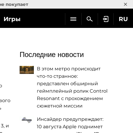
×
не покупает
Игры
RU
Последние новости
В этом метро происходит
что-то странное:
представлен обширный
о
геймплейный ролик Control
Resonant с прохождением
вого
сюжетной миссии
ь
Инсайдер предупреждает:
3, и
10 августа Apple поднимет