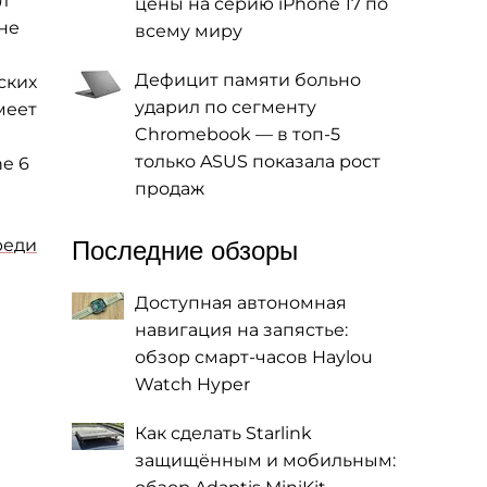
л
цены на серию iPhone 17 по
не
всему миру
Дефицит памяти больно
ских
ударил по сегменту
меет
Chromebook — в топ-5
только ASUS показала рост
e 6
продаж
реди
Последние обзоры
Доступная автономная
навигация на запястье:
обзор смарт-часов Haylou
Watch Hyper
Как сделать Starlink
защищённым и мобильным: