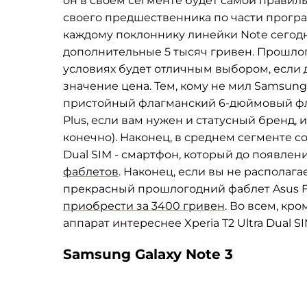
он в своем сегменте будет самой правил
своего предшественника по части програ
каждому поклоннику линейки Note сегодн
дополнительные 5 тысяч гривен. Прошло
условиях будет отличным выбором, если 
значение цена. Тем, кому не мил Samsung, 
пристойный флагманский 6-дюймовый флаг
Plus, если вам нужен и статусный бренд, 
конечно). Наконец, в среднем сегменте со
Dual SIM - смартфон, который до появлен
фаблетов
. Наконец, если вы не располаг
прекрасный прошлогодний фаблет Asus 
приобрести за 3400 гривен
. Во всем, кр
аппарат интереснее Xperia T2 Ultra Dual SI
Samsung Galaxy Note 3