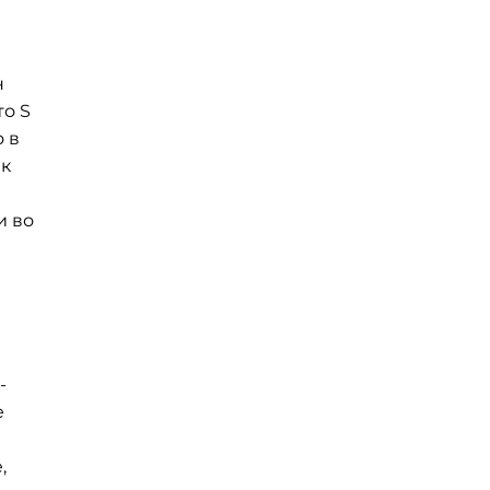
н
то S
 в
ак
и во
-
е
,