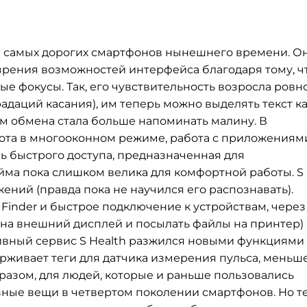
из самых дорогих смартфонов нынешнего времени. О
 зрения возможностей интерфейса благодаря тому, ч
е фокусы. Так, его чувствительность возросла ровно
радаций касания), им теперь можно выделять текст к
м обмена стала больше напоминать малину. В
ота в многооконном режиме, работа с приложениям
ь быстрого доступа, предназначенная для
юйма пока слишком велика для комфортной работы. S
жений (правда пока не научился его распознавать).
Finder и быстрое подключение к устройствам, через
на внешний дисплей и посылать файлы на принтер)
ивный сервис S Health разжился новыми функциями 
рживает теги для датчика измерения пульса, меньш
разом, для людей, которые и раньше пользовались
ные вещи в четвертом поколении смартфонов. Но те