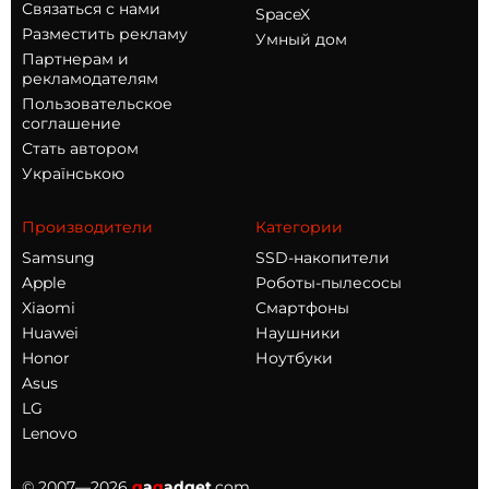
Связаться с нами
SpaceX
Разместить рекламу
Умный дом
Партнерам и
рекламодателям
Пользовательское
соглашение
Стать автором
Українською
Производители
Категории
Samsung
SSD-накопители
Apple
Роботы-пылесосы
Xiaomi
Смартфоны
Huawei
Наушники
Honor
Ноутбуки
Asus
LG
Lenovo
© 2007—2026
g
a
g
adget
.com