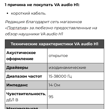
1 причина не покупать VA audio H1:
короткий кабель.
Редакция благодарит сеть магазинов
«
Портатив
» за любезно предоставленные на
обзор наушники VA audio H1
Технические характеристики VA audio H1
Акустическое
открытое
оформление
Драйверы
изодинамические
Диапазон частот
15-38000 Гц
Импеданс
14 Ом
Чувствительность
,
95
дБ/1 В
Максимальная