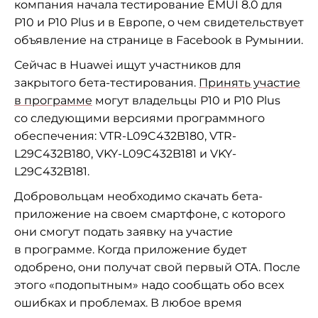
компания начала тестирование EMUI 8.0 для
P10 и
P10 Plus и
в
Европе, о
чем свидетельствует
объявление на
странице в
Facebook в
Румынии.
Сейчас в
Huawei ищут участников для
закрытого
бета-тестирования
.
Принять участие
в
программе
могут владельцы P10 и
P10 Plus
со
следующими версиями программного
обеспечения:
VTR-L09C432B180
,
VTR-
L29C432B180
,
VKY-L09C432B181
и
VKY-
L29C432B181
.
Добровольцам необходимо скачать
бета-
приложение
на
своем смартфоне, с
которого
они смогут подать заявку на
участие
в
программе. Когда приложение будет
одобрено, они получат свой первый OTA. После
этого
«
подопытным
»
надо сообщать обо всех
ошибках и
проблемах. В
любое время