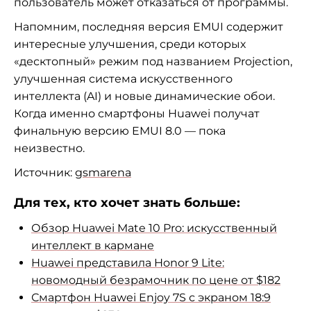
пользователь может отказаться от
программы.
Напомним, последняя версия EMUI содержит
интересные улучшения, среди которых
«
десктопный
»
режим под названием Projection,
улучшенная система искусственного
интеллекта (AI) и
новые динамические обои.
Когда именно смартфоны Huawei получат
финальную версию EMUI 8.0
—
пока
неизвестно.
Источник:
gsmarena
Для тех, кто хочет знать больше:
Обзор Huawei Mate 10 Pro: искусственный
интеллект в
кармане
Huawei представила Honor 9 Lite:
новомодный безрамочник по
цене от
$182
Смартфон Huawei Enjoy 7S с
экраном 18:9