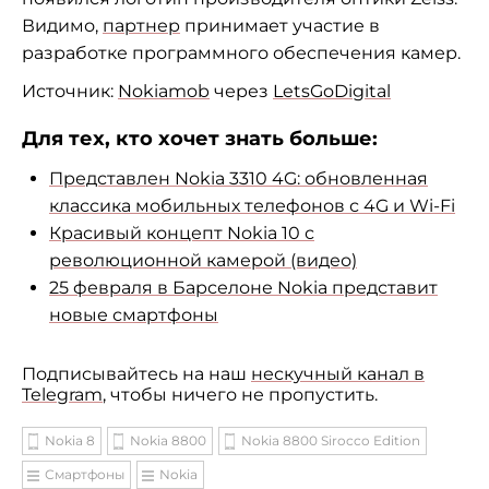
Видимо,
партнер
принимает участие в
разработке программного обеспечения камер.
Источник:
Nokiamob
через
LetsGoDigital
Для тех, кто хочет знать больше:
Представлен Nokia 3310 4G: обновленная
классика мобильных телефонов с 4G и Wi-Fi
Красивый концепт Nokia 10 с
революционной камерой (видео)
25 февраля в Барселоне Nokia представит
новые смартфоны
Подписывайтесь на наш
нескучный канал в
Telegram
, чтобы ничего не пропустить.
Nokia 8
Nokia 8800
Nokia 8800 Sirocco Edition
Смартфоны
Nokia