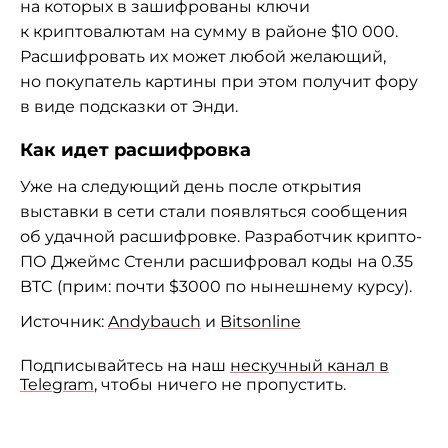
на
которых в
зашифрованы ключи
к
криптовалютам на
сумму в
районе $10
000.
Расшифровать их
может любой желающий,
но
покупатель картины при этом получит фору
в
виде подсказки от
Энди.
Как идет расшифровка
Уже на
следующий день после открытия
выставки в
сети стали появляться сообщения
об
удачной расшифровке. Разработчик
крипто-
ПО
Джеймс Стенли расшифровал коды на
0.35
BTC (прим: почти $3000 по
нынешнему курсу).
Источник:
Andybauch
и
Bitsonline
Подписывайтесь на наш
нескучный канал в
Telegram
, чтобы ничего не пропустить.