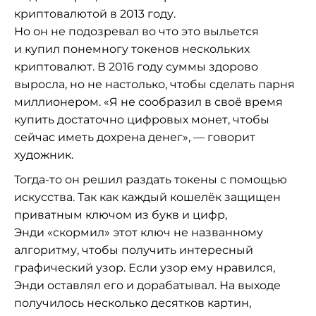
криптовалютой в
2013 году.
Но
он
не
подозревал во
что это выльется
и
купил понемногу токенов нескольких
криптовалют. В
2016 году суммы здорово
выросла, но
не
настолько, чтобы сделать парня
миллионером.
«
Я
не
сообразил в
своё время
купить достаточно цифровых монет, чтобы
сейчас иметь дохрена денег
»
,
—
говорит
художник.
Тогда-то
он
решил раздать токены с
помощью
искусства. Так как каждый кошелёк защищен
приватным ключом из
букв и
цифр,
Энди
«
скормил
»
этот ключ не
названному
алгоритму, чтобы получить интересный
графический узор. Если узор ему нравился,
Энди оставлял его и
дорабатывал. На
выходе
получилось несколько десятков картин,