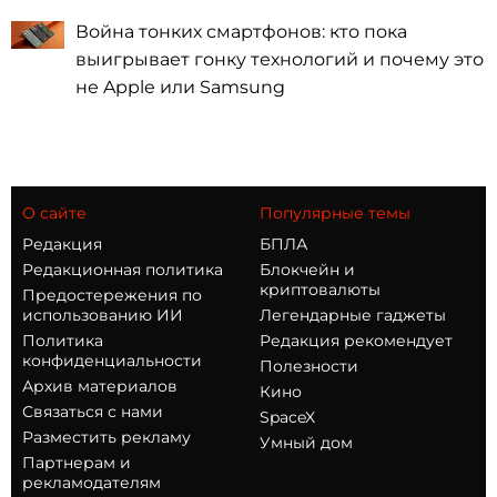
Война тонких смартфонов: кто пока
выигрывает гонку технологий и почему это
не Apple или Samsung
О сайте
Популярные темы
Редакция
БПЛА
Редакционная политика
Блокчейн и
криптовалюты
Предостережения по
использованию ИИ
Легендарные гаджеты
Политика
Редакция рекомендует
конфиденциальности
Полезности
Архив материалов
Кино
Связаться с нами
SpaceX
Разместить рекламу
Умный дом
Партнерам и
рекламодателям