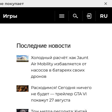
×
не покупает
Игры
RU
Последние новости
Холодный расчёт: как Jaunt
Air Mobility избавляется от
насосов в батареях своих
дронов
Расходимся! Сегодня ничего
не будет — трейлер GTA VI
покажут 27 августа
Три метра реголита: Китай