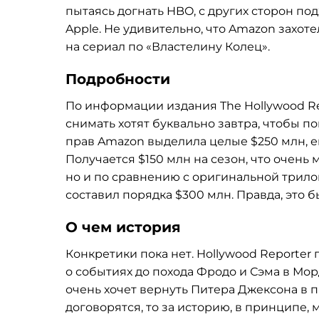
пытаясь догнать HBO, с
других сторон под
Apple. Не
удивительно, что Amazon захотел
на
сериал по
«
Властелину Колец
»
.
Подробности
По
информации издания The Hollywood Re
снимать хотят буквально завтра, чтобы по
прав Amazon выделила целые $250
млн, 
Получается $150
млн на
сезон, что очень 
но
и
по
сравнению с
оригинальной трило
составил порядка $300
млн. Правда, это б
О
чем история
Конкретики пока нет. Hollywood Reporter 
о
событиях до
похода Фродо и
Сэма в
Мор
очень хочет вернуть Питера Джексона в
п
договорятся, то
за
историю, в
принципе, 