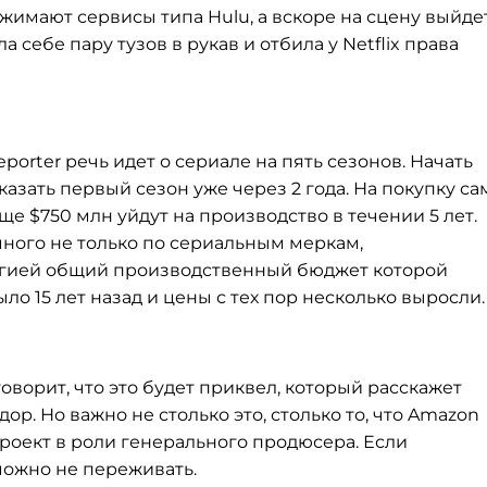
жимают сервисы типа Hulu, а
вскоре на
сцену выйде
а себе пару тузов в
рукав и
отбила у
Netflix права
porter речь идет о
сериале на
пять сезонов. Начать
казать первый сезон уже через 2 года. На
покупку са
еще $750
млн уйдут на
производство в
течении 5 лет.
много не
только по
сериальным меркам,
гией общий производственный бюджет которой
ыло 15 лет назад и
цены с
тех пор несколько выросли.
говорит, что это будет приквел, который расскажет
дор. Но
важно не
столько это, столько то, что Amazon
роект в
роли генерального продюсера. Если
можно не
переживать.