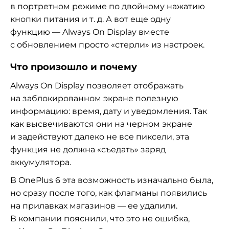
в
портретном режиме по
двойному нажатию
кнопки питания
и т. д.
А
вот еще одну
функцию
—
Always On
Display вместе
с
обновлением просто
«
стерли
»
из
настроек.
Что произошло и почему
Always On
Display позволяет отображать
на
заблокированном экране полезную
информацию: время, дату и
уведомления. Так
как высвечиваются они на
черном экране
и
задействуют далеко не
все пиксели, эта
функция не
должна
«
съедать
»
заряд
аккумулятора.
В
OnePlus 6 эта возможность изначально была,
но
сразу после того, как флагманы появились
на
прилавках магазинов
—
ее
удалили.
В
компании пояснили, что это не
ошибка,