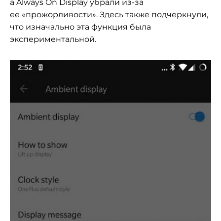
а
Always On
Display убрали
из-за
ее
«
прожорливости
»
. Здесь также подчеркнули,
что изначально эта функция была
экспериментальной.