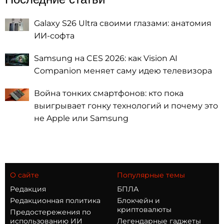
Galaxy S26 Ultra своими глазами: анатомия
ИИ-софта
Samsung на CES 2026: как Vision AI
Companion меняет саму идею телевизора
Война тонких смартфонов: кто пока
выигрывает гонку технологий и почему это
не Apple или Samsung
О сайте
Популярные темы
Редакция
БПЛА
Редакционная политика
Блокчейн и
криптовалюты
Предостережения по
использованию ИИ
Легендарные гаджеты