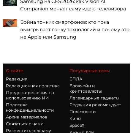
Samsung на CES 2026: как Vision AI
Companion меняет саму идею телевизора
Война тонких смартфонов: кто пока
выигрывает гонку технологий и почему это
не Apple или Samsung
О сайте
Популярные темы
Редакция
БПЛА
Редакционная политика
Блокчейн и
криптовалюты
Предостережения по
использованию ИИ
Легендарные гаджеты
Политика
Редакция рекомендует
конфиденциальности
Полезности
Архив материалов
Кино
Связаться с нами
SpaceX
Разместить рекламу
Умный дом