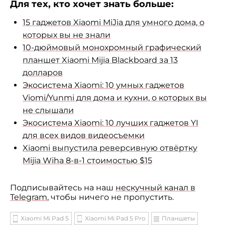
Для тех, кто хочет знать больше:
15 гаджетов Xiaomi MiJia для умного дома, о
которых вы не знали
10-дюймовый монохромный графический
планшет Xiaomi Mijia Blackboard за 13
долларов
Экосистема Xiaomi: 10 умных гаджетов
Viomi/Yunmi для дома и кухни, о которых вы
не слышали
Экосистема Xiaomi: 10 лучших гаджетов YI
для всех видов видеосъемки
Xiaomi выпустила реверсивную отвёртку
Mijia Wiha 8-в-1 стоимостью $15
Подписывайтесь на наш
нескучный канал в
Telegram
, чтобы ничего не пропустить.
Xiaomi Mi Pad 5
Xiaomi Mi Pad 5 Pro
Планшеты