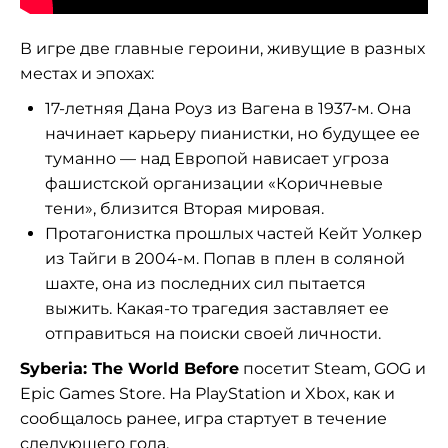
В игре две главные героини, живущие в разных
местах и ​​эпохах:
17-летняя Дана Роуз из Вагена в 1937-м.
Она
начинает карьеру пианистки, но будущее ее
туманно — над Европой нависает угроза
фашистской организации «Коричневые
тени», близится Вторая мировая.
Протагонистка прошлых частей Кейт Уолкер
из Тайги в 2004-м.
Попав в плен в соляной
шахте, она из последних сил пытается
выжить.
Какая-то трагедия заставляет ее
отправиться на поиски своей личности.
Syberia: The World Before
посетит Steam,
GOG и
Epic Games Store.
На PlayStation и Xbox, как и
сообщалось ранее, игра
стартует в течение
следующего года.