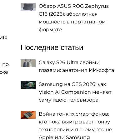
Обзор ASUS ROG Zephyrus
G16 (2026): абсолютная
мощность в портативном
формате
MIX
Последние статьи
Galaxy S26 Ultra своими
ы по
глазами: анатомия ИИ-софта
кже
Samsung на CES 2026: как
Vision AI Companion меняет
саму идею телевизора
Война тонких смартфонов:
кто пока выигрывает гонку
технологий и почему это не
Apple или Samsung