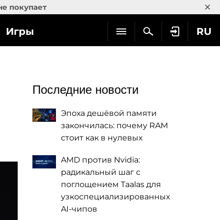
×
не покупает
Игры
RU
Последние новости
Эпоха дешёвой памяти
закончилась: почему RAM
стоит как в нулевых
AMD против Nvidia:
радикальный шаг с
поглощением Taalas для
узкоспециализированных
AI-чипов