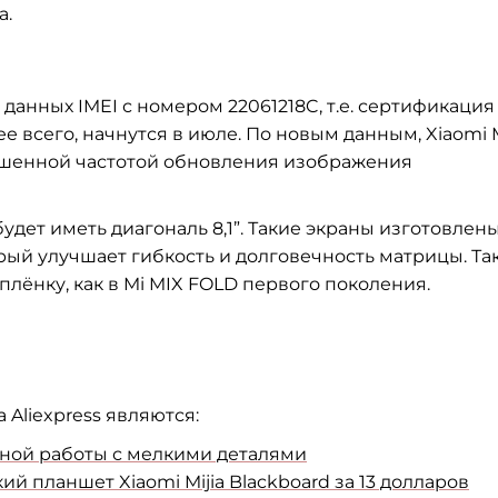
а.
данных IMEI с номером 22061218C, т.е. сертификация
ее всего, начнутся в июле. По новым данным, Xiaomi 
ышенной частотой обновления изображения
дет иметь диагональ 8,1”. Такие экраны изготовлен
рый улучшает гибкость и долговечность матрицы. Та
лёнку, как в Mi MIX FOLD первого поколения.
Aliexpress являются:
обной работы с мелкими деталями
планшет Xiaomi Mijia Blackboard за 13 долларов