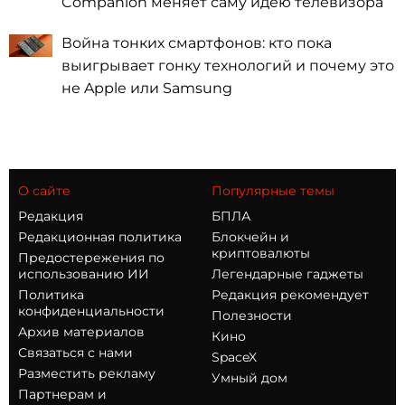
Companion меняет саму идею телевизора
Война тонких смартфонов: кто пока
выигрывает гонку технологий и почему это
не Apple или Samsung
О сайте
Популярные темы
Редакция
БПЛА
Редакционная политика
Блокчейн и
криптовалюты
Предостережения по
использованию ИИ
Легендарные гаджеты
Политика
Редакция рекомендует
конфиденциальности
Полезности
Архив материалов
Кино
Связаться с нами
SpaceX
Разместить рекламу
Умный дом
Партнерам и