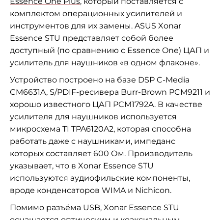
Essence One Plus
, который поставляется с
комплектом операционных усилителей и
инструментов для их замены. ASUS Xonar
Essence STU представляет собой более
доступный (по сравнению с Essence One) ЦАП и
усилитель для наушников «в одном флаконе».
Устройство построено на базе DSP C-Media
CM6631A, S/PDIF-ресивера Burr-Brown PCM9211 и
хорошо известного ЦАП PCM1792A. В качестве
усилителя для наушников используется
микросхема TI TPA6120A2, которая способна
работать даже с наушниками, импеданс
которых составляет 600 Ом. Производитель
указывает, что в Xonar Essence STU
используются аудиофильские компоненты,
вроде конденсаторов WIMA и Nichicon.
Помимо разъёма USB, Xonar Essence STU
оснащается оптическим и коаксиальным