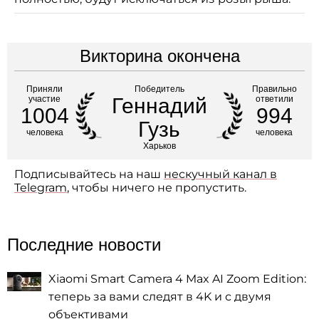
Викторина окончена
Приняли
Победитель
Правильно
участие
Геннадий
ответили
1004
994
Гузь
человека
человека
Харьков
Подписывайтесь на наш
нескучный канал в
Telegram
, чтобы ничего не пропустить.
Последние новости
Xiaomi Smart Camera 4 Max AI Zoom Edition:
теперь за вами следят в 4K и с двумя
объективами