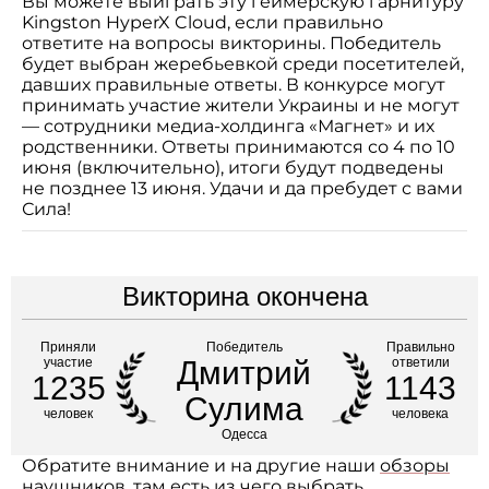
Вы можете выиграть эту геймерскую гарнитуру
Kingston HyperX Cloud, если правильно
ответите на вопросы викторины. Победитель
будет выбран жеребьевкой среди посетителей,
давших правильные ответы. В конкурсе могут
принимать участие жители Украины и не могут
— сотрудники медиа-холдинга «Магнет» и их
родственники. Ответы принимаются со 4 по 10
июня (включительно), итоги будут подведены
не позднее 13 июня. Удачи и да пребудет с вами
Сила!
Викторина окончена
Приняли
Победитель
Правильно
участие
Дмитрий
ответили
1235
1143
Сулима
человек
человека
Одесса
Обратите внимание и на другие наши
обзоры
наушников
, там есть из чего выбрать.