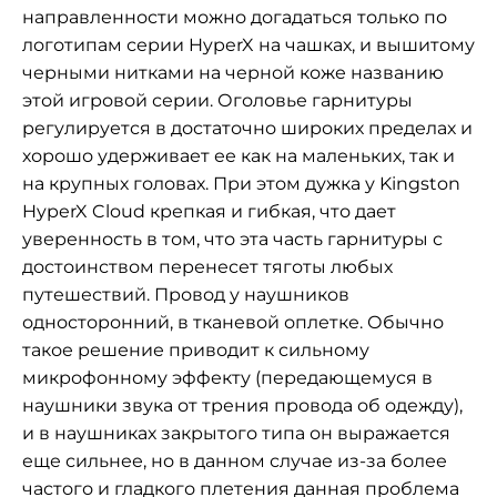
направленности можно догадаться только по
логотипам серии HyperX на чашках, и вышитому
черными нитками на черной коже названию
этой игровой серии. Оголовье гарнитуры
регулируется в достаточно широких пределах и
хорошо удерживает ее как на маленьких, так и
на крупных головах. При этом дужка у Kingston
HyperX Cloud крепкая и гибкая, что дает
уверенность в том, что эта часть гарнитуры с
достоинством перенесет тяготы любых
путешествий. Провод у наушников
односторонний, в тканевой оплетке. Обычно
такое решение приводит к сильному
микрофонному эффекту (передающемуся в
наушники звука от трения провода об одежду),
и в наушниках закрытого типа он выражается
еще сильнее, но в данном случае из-за более
частого и гладкого плетения данная проблема