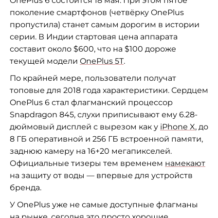
OnePlus 6 состоится 18 мая. При этом пятое
поколение смартфонов (четвёрку OnePlus
пропустила) станет самым дорогим в истории
серии. В Индии стартовая цена аппарата
составит около $600, что на $100 дороже
текущей модели
OnePlus 5T
.
По крайней мере, пользователи получат
топовые для 2018 года характеристики. Сердцем
OnePlus 6 стал флагманский процессор
Snapdragon 845, слухи приписывают ему 6.28-
дюймовый дисплей с вырезом как у
iPhone X
, до
8 ГБ оперативной и 256 ГБ встроенной памяти,
заднюю камеру на 16+20 мегапикселей.
Официальные тизеры тем временем
намекают
на защиту от воды — впервые для устройств
бренда.
У OnePlus уже не самые доступные флагманы
на рынке, сегодня это просто хорошие