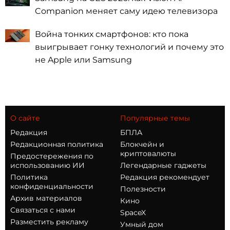
Companion меняет саму идею телевизора
Война тонких смартфонов: кто пока
выигрывает гонку технологий и почему это
не Apple или Samsung
О сайте
Популярные темы
Редакция
БПЛА
Редакционная политика
Блокчейн и
криптовалюты
Предостережения по
использованию ИИ
Легендарные гаджеты
Политика
Редакция рекомендует
конфиденциальности
Полезности
Архив материалов
Кино
Связаться с нами
SpaceX
Разместить рекламу
Умный дом