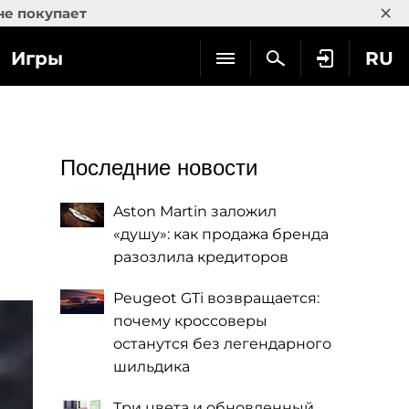
×
не покупает
Игры
RU
Последние новости
Aston Martin заложил
«душу»: как продажа бренда
разозлила кредиторов
Peugeot GTi возвращается:
почему кроссоверы
останутся без легендарного
шильдика
Три цвета и обновленный