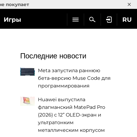
×
не покупает
Игры
RU
Последние новости
Meta запустила раннюю
бета-версию Muse Code для
программирования
Huawei выпустила
флагманский MatePad Pro
(2026) с 12” OLED-экран и
ультратонким
металлическим корпусом