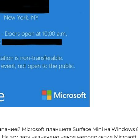
панией Microsoft планшета Surface Mini на Windows 8.
 На эту дату назначено некое мероприятие Microsoft,