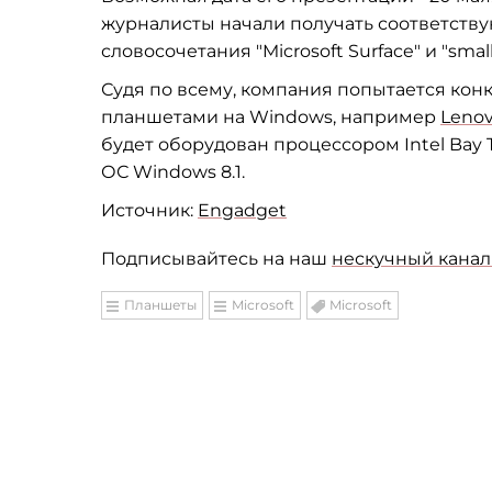
журналисты начали получать соответств
словосочетания "Microsoft Surface" и "small
Судя по всему, компания попытается ко
планшетами на Windows, например
Lenov
будет оборудован процессором
Intel Bay T
ОС
Windows 8.1.
Источник:
Engadget
Подписывайтесь на наш
нескучный канал 
Планшеты
Microsoft
Microsoft