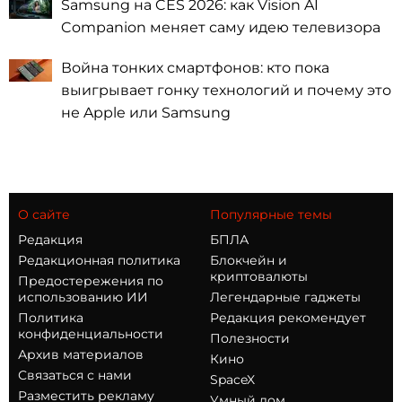
Samsung на CES 2026: как Vision AI
Companion меняет саму идею телевизора
Война тонких смартфонов: кто пока
выигрывает гонку технологий и почему это
не Apple или Samsung
О сайте
Популярные темы
Редакция
БПЛА
Редакционная политика
Блокчейн и
криптовалюты
Предостережения по
использованию ИИ
Легендарные гаджеты
Политика
Редакция рекомендует
конфиденциальности
Полезности
Архив материалов
Кино
Связаться с нами
SpaceX
Разместить рекламу
Умный дом