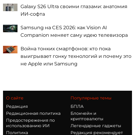
Galaxy S26 Ultra своими глазами: анатомия
ИИ-софта
Samsung на CES 2026: как Vision AI
Companion меняет саму идею телевизора
Война тонких смартфонов: кто пока
выигрывает гонку технологий и почему это
не Apple или Samsung
О сайте
Популярные темы
Редакция
БПЛА
Редакционная политика
Блокчейн и
криптовалюты
Предостережения по
использованию ИИ
Легендарные гаджеты
Политика
Редакция рекомендует