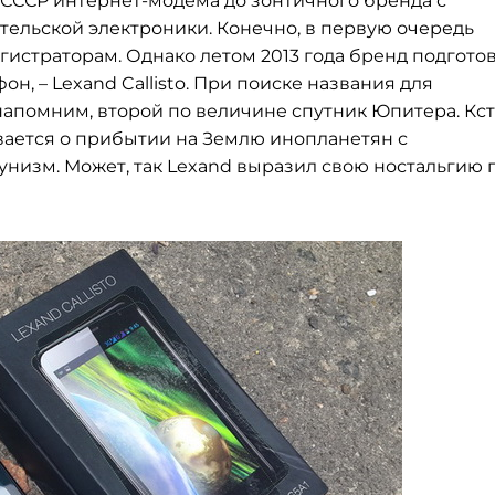
 СССР интернет-модема до зонтичного бренда с
ельской электроники. Конечно, в первую очередь
гистраторам. Однако летом 2013 года бренд подгото
н, – Lexand Callisto. При поиске названия для
 напомним, второй по величине спутник Юпитера. Кст
вается о прибытии на Землю инопланетян с
низм. Может, так Lexand выразил свою ностальгию 