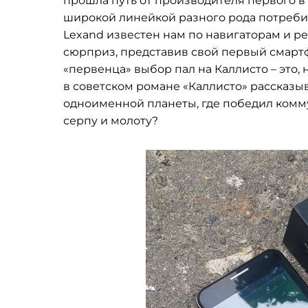
прошла путь от производителя первого в
широкой линейкой разного рода потребит
Lexand известен нам по навигаторам и ре
сюрприз, представив свой первый смартфо
«первенца» выбор пал на Каллисто – это,
в советском романе «Каллисто» рассказы
одноименной планеты, где победил комму
серпу и молоту?