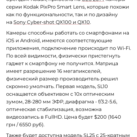
серии Kodak PixPro Smart Lens, которые похожи
как по функциональности, так и по дизайну
на
Sony Cyber-shot QX100 и QX10
.
Камеры способны работать со смартфонами на
iOS и Android, имеются соответствующие
приложения, подключение происходит по Wi-Fi.
По всей видимости, физически пристегнуть
гаджет к смартфону не получится. Матрица
имеет разрешение 16 мегапикселей,
физический размер производитель решил
скромно умолчать. Первая модель, SL10
оснащается объективом с 10х оптическим
зумом, 28-280 мм ЭФР, диафрагма - f/3.2-5.6,
оптическая стабилизация, возможна
видеозапись в FullHD. Цена будет $200 (1640
грн / 6550 руб).
Также будет доступна модель SL25 с 25-кратным