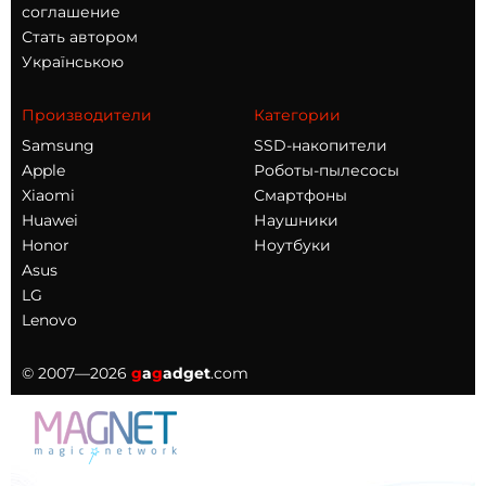
соглашение
Стать автором
Українською
Производители
Категории
Samsung
SSD-накопители
Apple
Роботы-пылесосы
Xiaomi
Смартфоны
Huawei
Наушники
Honor
Ноутбуки
Asus
LG
Lenovo
© 2007—2026
g
a
g
adget
.com