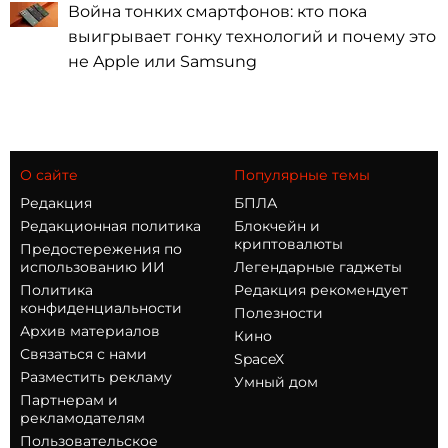
Война тонких смартфонов: кто пока
выигрывает гонку технологий и почему это
не Apple или Samsung
О сайте
Популярные темы
Редакция
БПЛА
Редакционная политика
Блокчейн и
криптовалюты
Предостережения по
использованию ИИ
Легендарные гаджеты
Политика
Редакция рекомендует
конфиденциальности
Полезности
Архив материалов
Кино
Связаться с нами
SpaceX
Разместить рекламу
Умный дом
Партнерам и
рекламодателям
Пользовательское