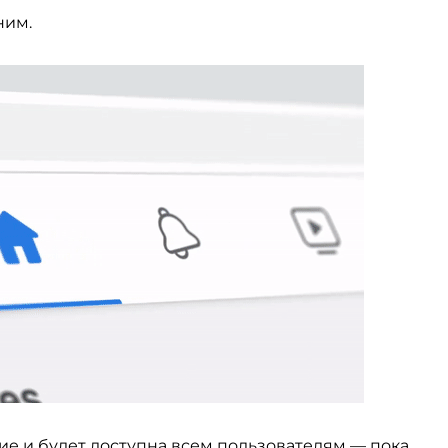
ним.
ие и
будет доступна всем пользователям
—
пока