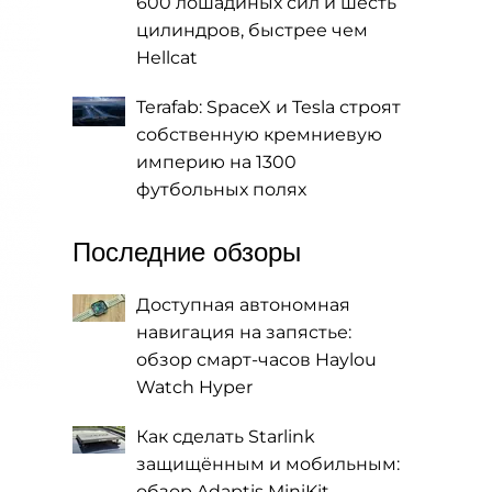
600 лошадиных сил и шесть
цилиндров, быстрее чем
Hellcat
Terafab: SpaceX и Tesla строят
собственную кремниевую
империю на 1300
футбольных полях
Последние обзоры
Доступная автономная
навигация на запястье:
обзор смарт-часов Haylou
Watch Hyper
Как сделать Starlink
защищённым и мобильным:
обзор Adaptis MiniKit