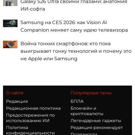
Galaxy S26 Ultra своими глазами: анатомия
ИИ-софта
Samsung на CES 2026: как Vision AI
Companion меняет саму идею телевизора
Война тонких смартфонов: кто пока
выигрывает гонку технологий и почему это
не Apple или Samsung
О сайте
Популярные темы
Редакция
БПЛА
Редакционная политика
Блокчейн и
криптовалюты
Предостережения по
использованию ИИ
Легендарные гаджеты
Политика
Редакция рекомендует
конфиденциальности
Полезности