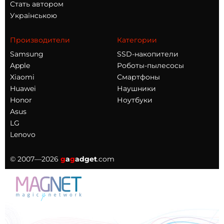
Стать автором
Українською
Производители
Категории
Samsung
SSD-накопители
Apple
Роботы-пылесосы
Xiaomi
Смартфоны
Huawei
Наушники
Honor
Ноутбуки
Asus
LG
Lenovo
© 2007—2026
g
a
g
adget
.com