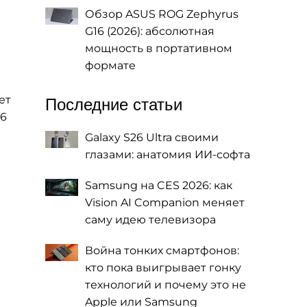
Обзор ASUS ROG Zephyrus
G16 (2026): абсолютная
мощность в портативном
формате
ет
Последние статьи
36
Galaxy S26 Ultra своими
глазами: анатомия ИИ-софта
Samsung на CES 2026: как
Vision AI Companion меняет
саму идею телевизора
Война тонких смартфонов:
кто пока выигрывает гонку
технологий и почему это не
Apple или Samsung