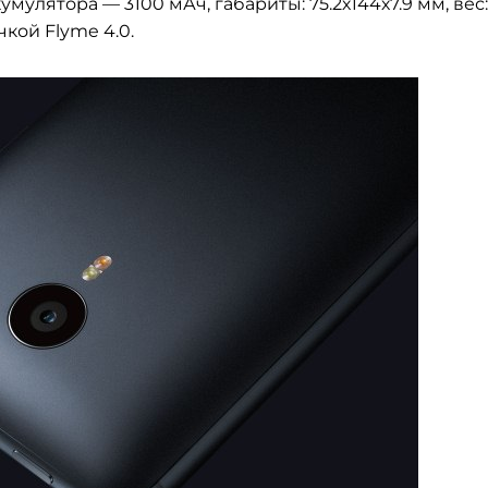
кумулятора — 3100 мАч, г
абариты: 75.2х144х7.9 мм, вес:
чкой Flyme 4.0.