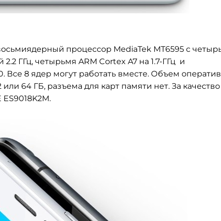
восьмиядерный процессор
MediaTek MT6595 с четыр
й 2.2 ГГц, четырьмя ARM Cortex A7 на
1.7-ГГц и
. Все 8 ядер могут работать вместе. Объем операти
32 или 64 ГБ, разъема для карт памяти нет. За качество
E ES9018K2M.