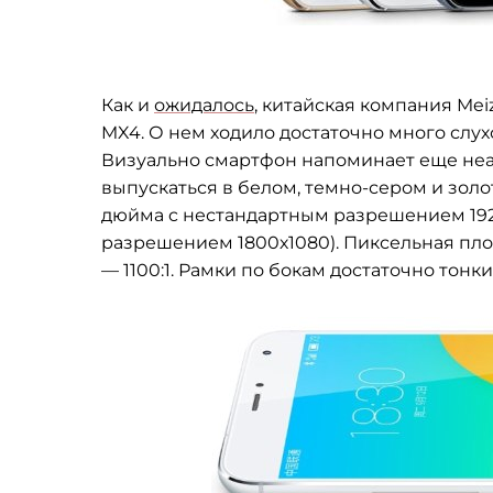
Как и
ожидалось
, китайская компания Me
MX4. О нем ходило достаточно много слухо
Визуально смартфон напоминает еще неа
выпускаться в белом, темно-сером и золо
дюйма c нестандартным разрешением 1920х
разрешением 1800х1080). Пиксельная плот
—
1100:1. Рамки по бокам достаточно тонкие