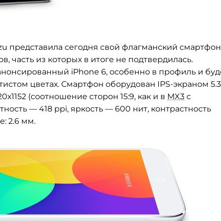
izu представила сегодня свой флагманский смартфон
в, часть из которых в итоге не подтвердилась.
нонсированный iPhone 6, особенно в профиль и буд
тистом цветах. Смартфон оборудован IPS-экраном 5.
1152 (соотношение сторон 15:9, как и в
MX3
с
ность — 418 ppi, яркость
—
600 нит, контрастность
: 2.6 мм.