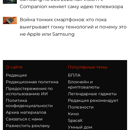
Companion меняет саму идею телевизора
Война тонких смартфонов: кто пока
выигрывает гонку технологий и почему это
не Apple или Samsung
О сайте
Популярные темы
Редакция
БПЛА
Редакционная политика
Блокчейн и
криптовалюты
Предостережения по
использованию ИИ
Легендарные гаджеты
Политика
Редакция рекомендует
конфиденциальности
Полезности
Архив материалов
Кино
Связаться с нами
SpaceX
Разместить рекламу
Умный дом