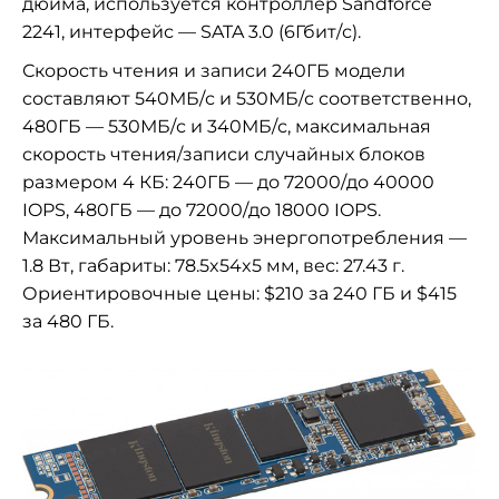
дюйма, используется контроллер Sandforce
2241, интерфейс — SATA 3.0 (6Гбит/с).
Скорость чтения и записи
240ГБ модели
составляют 540МБ/с и 530МБ/с соответственно,
480ГБ
—
530МБ/с и 340МБ/с, максимальная
скорость чтения/записи случайных блоков
размером 4 КБ: 240ГБ
—
до 72000/до 40000
IOPS, 480ГБ
—
до 72000/до 18000 IOPS.
Максимальный уровень энергопотребления
—
1.8 Вт, габариты:
78.5x54x5 мм, вес: 27.43 г.
Ориентировочные цены: $210 за 240 ГБ и $415
за 480 ГБ.