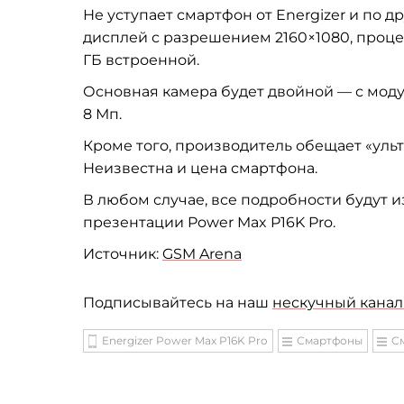
Не
уступает смартфон от
Energizer и
по
др
дисплей с
разрешением 2160
×
1080, проце
ГБ
встроенной.
Основная камера будет двойной
—
с
моду
8
Мп.
Кроме того, производитель обещает
«
уль
Неизвестна и
цена смартфона.
В
любом случае, все подробности будут из
презентации Power Max P16K Pro.
Источник:
GSM Arena
Подписывайтесь на наш
нескучный канал 
Energizer Power Max P16K Pro
Смартфоны
С