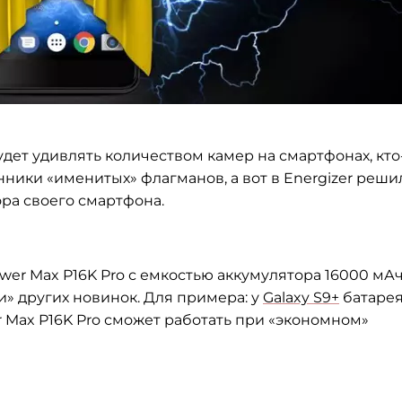
дет удивлять количеством камер на
смартфонах,
кто
енники
«
именитых
»
флагманов, а
вот в
Energizer реши
ра своего смартфона.
wer Max P16K Pro с
емкостью аккумулятора 16000
мАч
и
»
других новинок. Для примера: у
Galaxy S9+
батаре
r Max P16K Pro сможет работать при
«
экономном
»