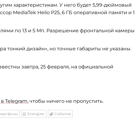
угим характеристикам. У
него будет 5,
99-дюймовый
ссор MediaTek Helio P25, 6 ГБ
оперативной памяти и
лями по
13 и
5
Мп. Разрешение фронтальной камеры
тра тонкий дизайн
»
, но
точные габариты не
указаны.
вестны завтра, 25 февраля, на
официальной
в Telegram
, чтобы ничего не пропустить.
мартфоны
Energizer
Событие