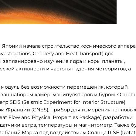
и Японии начала строительство
космического аппара
Investigations, Geodesy and Heat Transport) для
 запланировано изучение ядра и коры планеты,
еской активности
и частоты падения
метеоритов, а
 модуль без возможности перемещения, который
ован набором камер, манипуляторов и буром. Основ
р SEIS (Seismic Experiment for Interior Structure),
м Франции (CNES), прибор для измерения тепловы
t Flow and Physical Properties Package) разработки
 датчики ветра, температуры и магнитометр. Также б
ебаний Марса под воздействием Солнца
RISE (Rotat