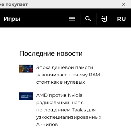
×
не покупает
Игры
RU
Последние новости
Эпоха дешёвой памяти
закончилась: почему RAM
стоит как в нулевых
AMD против Nvidia:
радикальный шаг с
поглощением Taalas для
узкоспециализированных
AI-чипов