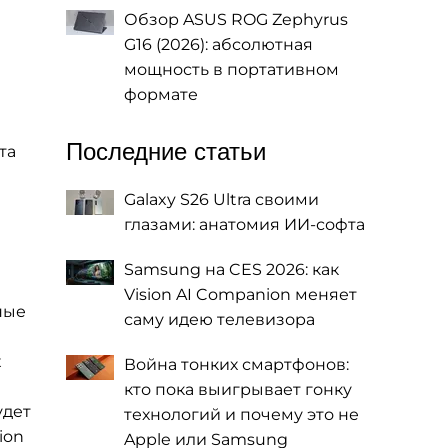
Обзор ASUS ROG Zephyrus
G16 (2026): абсолютная
мощность в портативном
формате
Последние статьи
та
Galaxy S26 Ultra своими
глазами: анатомия ИИ-софта
Samsung на CES 2026: как
Vision AI Companion меняет
ные
саму идею телевизора
х
Война тонких смартфонов:
кто пока выигрывает гонку
удет
технологий и почему это не
ion
Apple или Samsung