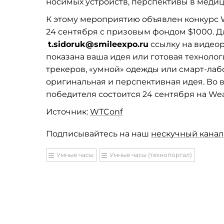
носимых устройств, перспективы в медиц
К этому мероприятию объявлен конкурс We
24 сентября с призовым фондом $1000. Дл
t.sidoruk@smileexpo.ru
ссылку на видеор
показана ваша идея
или готовая технолог
трекеров, «умной» одежды или смарт-лаб
оригинальная и перспективная идея. Во 
победителя состоится 24 сентября на Wear
Источник:
WTConf
Подписывайтесь на наш
нескучный канал 
Умные часы
Умные часы (технопортал)