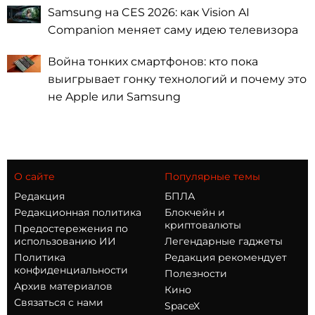
Samsung на CES 2026: как Vision AI
Companion меняет саму идею телевизора
Война тонких смартфонов: кто пока
выигрывает гонку технологий и почему это
не Apple или Samsung
О сайте
Популярные темы
Редакция
БПЛА
Редакционная политика
Блокчейн и
криптовалюты
Предостережения по
использованию ИИ
Легендарные гаджеты
Политика
Редакция рекомендует
конфиденциальности
Полезности
Архив материалов
Кино
Связаться с нами
SpaceX