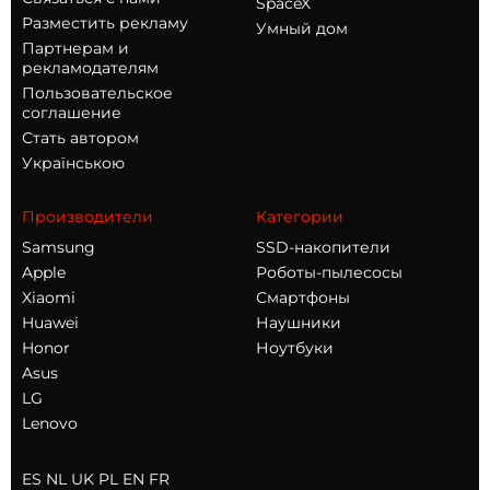
SpaceX
Разместить рекламу
Умный дом
Партнерам и
рекламодателям
Пользовательское
соглашение
Стать автором
Українською
Производители
Категории
Samsung
SSD-накопители
Apple
Роботы-пылесосы
Xiaomi
Смартфоны
Huawei
Наушники
Honor
Ноутбуки
Asus
LG
Lenovo
ES
NL
UK
PL
EN
FR