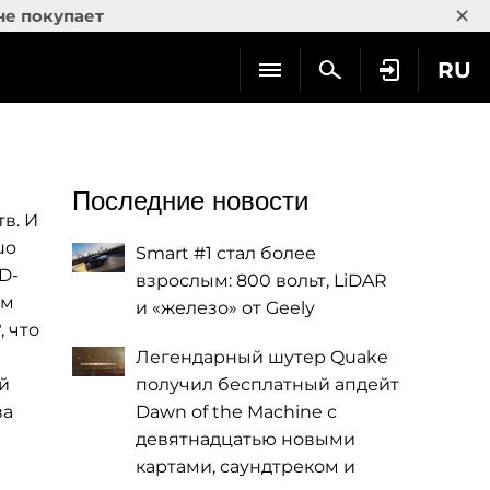
×
не покупает
RU
Последние новости
в. И
uo
Smart #1 стал более
D-
взрослым: 800 вольт, LiDAR
ем
и «железо» от Geely
 что
Легендарный шутер Quake
й
получил бесплатный апдейт
ва
Dawn of the Machine с
девятнадцатью новыми
картами, саундтреком и