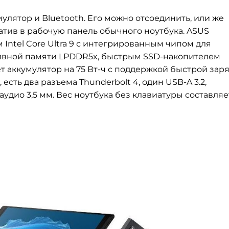
лятор и Bluetooth. Его можно отсоединить, или же
атив в рабочую панель обычного ноутбука. ASUS
Intel Core Ultra 9 с интегрированным чипом для
тивной памяти LPDDR5x, быстрым SSD-накопителем
ет аккумулятор на 75 Вт-ч с поддержкой быстрой заря
сть два разъема Thunderbolt 4, один USB-A 3.2,
удио 3,5 мм. Вес ноутбука без клавиатуры составляе