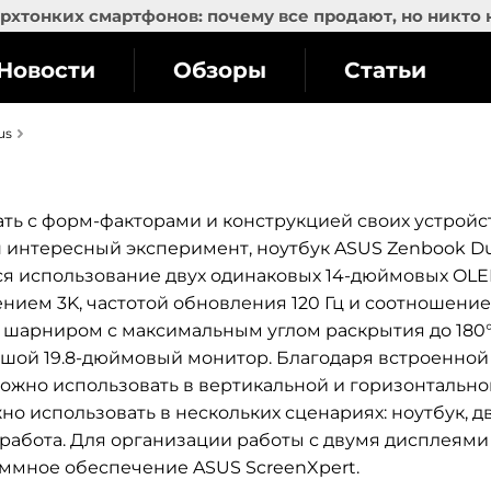
рхтонких смартфонов: почему все продают, но никто 
Новости
Обзоры
Статьи
us
ь с форм-факторами и конструкцией своих устройст
н интересный эксперимент, ноутбук ASUS Zenbook D
ся использование двух одинаковых 14-дюймовых OLE
нием 3K, частотой обновления 120 Гц и соотношени
й шарниром с максимальным углом раскрытия до 180°,
ьшой 19.8-дюймовый монитор. Благодаря встроенной
можно использовать в вертикальной и горизонтально
но использовать в нескольких сценариях: ноутбук, д
 работа. Для организации работы с двумя дисплеями
ммное обеспечение ASUS ScreenXpert.