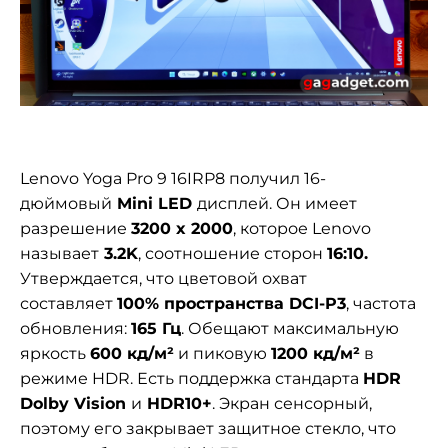
Lenovo Yoga Pro 9 16IRP8 получил 16-
дюймовый
Mini LED
дисплей. Он имеет
разрешение
3200 x 2000
, которое Lenovo
называет
3.2K
, соотношение сторон
16:10.
Утверждается, что цветовой охват
составляет
100% пространства DCI-P3
, частота
обновления:
165 Гц
. Обещают максимальную
яркость
600 кд/м²
и пиковую
1200 кд/м²
в
режиме HDR. Есть поддержка стандарта
HDR
Dolby Vision
и
HDR10+
. Экран сенсорный,
поэтому его закрывает защитное стекло, что