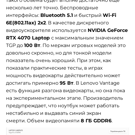
такого объема будет вполне достаточно еще
несколько лет точно. Беспроводные
интерфейсы:
Bluetooth 5.1
и быстрый
Wi-Fi
6E(802.11ax) 2х2
. В качестве дискретного
видеоускорителя используется
NVIDIA GeForce
RTX 4070 Laptop
с максимальным значением
TGP до
100 Вт
. По меркам игровых моделей это
довольно скромно, но для тонкой модели
показатель очень хороший. При этом, как
показали практические тесты, в играх
мощность видеокарты действительно может
достигать примерно
95 Вт
. В Lenovo Vantage
есть функция разгона видеокарты, но она пока
на экспериментальном этапе. Производитель
предупреждает, что ноутбук может работать
нестабильно и выдавать синий экран
смерти.
Объем видеопамяти
8 ГБ GDDR6
.