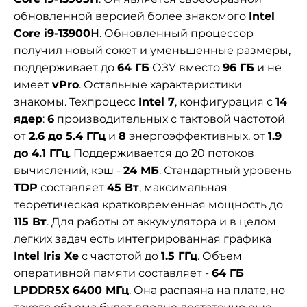
обновленной версией более знакомого
Intel
Core i9-13900
H. Обновленный процессор
получил новый сокет и уменьшенные размеры,
поддерживает до
64 ГБ
ОЗУ вместо
96 ГБ
и не
имеет
vPro
. Остальные характеристики
знакомы. Т
ехпроцесс
Intel 7
, конфигурация с
14
ядер
:
6
производительных с тактовой частотой
от
2.6 до 5.4 ГГц
и
8
энергоэффективных, от
1.9
до 4.1 ГГц
. Поддерживается до 20 потоков
вычислений, кэш -
24 МБ
. Стандартный уровень
TDP
составляет
45 Вт
, максимальная
теоретическая кратковременная мощность до
115 Вт
. Для работы от аккумулятора и в целом
легких задач есть интегрированная графика
Intel Iris Xe
с частотой до
1.5 ГГц
. Объем
оперативной памяти составляет
-
64 ГБ
LPDDR5X 6400 МГц
. Она распаяна на плате, но