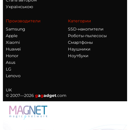
Стать автором
Українською
Производители
Категории
Samsung
SSD-накопители
Apple
Роботы-пылесосы
Xiaomi
Смартфоны
Huawei
Наушники
Honor
Ноутбуки
Asus
LG
Lenovo
UK
© 2007—2026
g
a
g
adget
.com