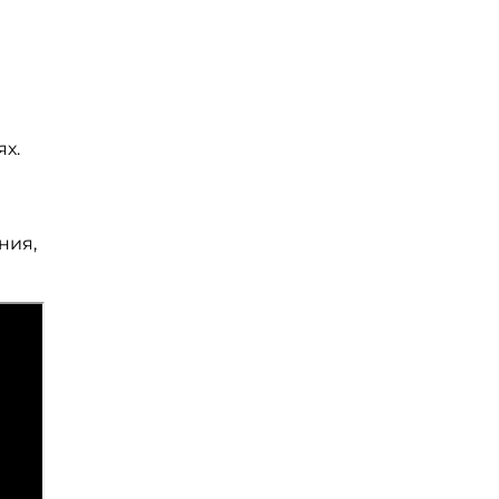
х.
ния,