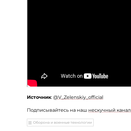
Источник
:
@V_Zelenskiy_official
Подписывайтесь на наш
нескучный канал 
Оборона и военные технологии