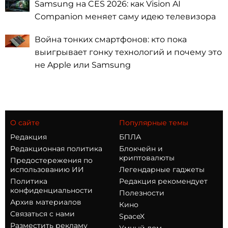
Samsung на CES 2026: как Vision AI
Companion меняет саму идею телевизора
Война тонких смартфонов: кто пока
выигрывает гонку технологий и почему это
не Apple или Samsung
О сайте
Популярные темы
Редакция
БПЛА
Редакционная политика
Блокчейн и
криптовалюты
Предостережения по
использованию ИИ
Легендарные гаджеты
Политика
Редакция рекомендует
конфиденциальности
Полезности
Архив материалов
Кино
Связаться с нами
SpaceX
Разместить рекламу