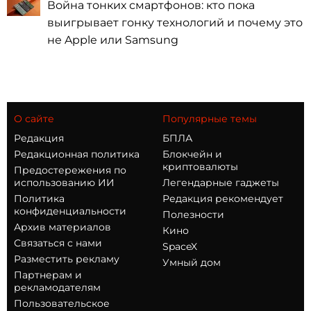
Война тонких смартфонов: кто пока
выигрывает гонку технологий и почему это
не Apple или Samsung
О сайте
Популярные темы
Редакция
БПЛА
Редакционная политика
Блокчейн и
криптовалюты
Предостережения по
использованию ИИ
Легендарные гаджеты
Политика
Редакция рекомендует
конфиденциальности
Полезности
Архив материалов
Кино
Связаться с нами
SpaceX
Разместить рекламу
Умный дом
Партнерам и
рекламодателям
Пользовательское