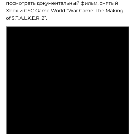
посмотреть документальный фильм, снятый
Xbox и GSC Game World “War Game: The Making
of S.T.A.L.K.E.R. 2”.