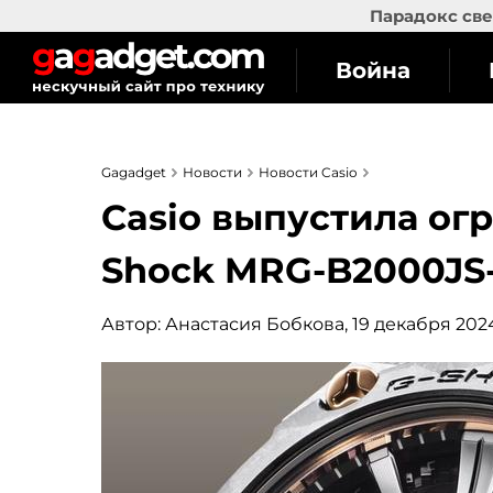
Парадокс све
Война
Gagadget
Новости
Новости Casio
Casio выпустила ог
Shock MRG-B2000JS-
Автор:
Анастасия Бобкова
, 19 декабря 2024